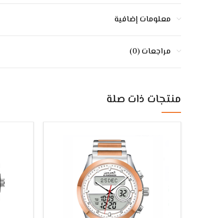
معلومات إضافية
إطــار وسـوار استيـل فاخـر مقـاوم للـصدأ ذهـبي وفضي لمّــاع
زجــاج يـاقـوتي مضـاد للخــدش ومقـاومـة للمــاء (ضـد المــاء)
مراجعات (0)
اواقــات الأذان لمعـظـم مدن العـالم مع إمكانية إضافة مدينة جد
لتسهيل المدينة ضبط تنظيم المدينة حسب الترتيب الابجدي وك
بوصلة الكترونيـة اتجــاه القبـــلة سوى كنت بضغطـة زر
منتجات ذات صلة
منبــه لكـل صلاة كلاً على حده يتغيـر تلـقائيا حسب وقـت الأذان
عرض التقويـم الهجري والميلادي في الساعة مع أيـام الأسبوع
أو متوسط ​​24 ساعة (صباحًا/مساءًا) عرض 12 ساعة
منبــه يومي منتـظــم، يمكن ضـبطـه ليرن في أيــام العمـل فقرـط
اختيـار لغـة البرمجـة في السـاعة اللغة (العربيـة أو الإنجليزية)
خاصية تفعيل قراءة القران الـكريم (حفظ رقم الآيــة والسـورة)
معرفـة عمر القمر باليوم والسـاعة، اضاءة كاملة للساعة
إمكانية اختيار الوقت الصيفي (للاحتمالات التي تستخدم هذا ال