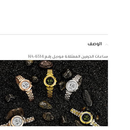
الوصف
سـاعـات الحرمين الممثلةـة مـوديل رقـم:HA-6314