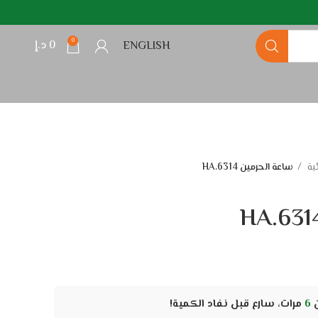
0
0
د.إ
ENGLISH
ية
ساعة الحرمين HA.6314
ن
6
مرات، سارع قبل نفاد الكمية!