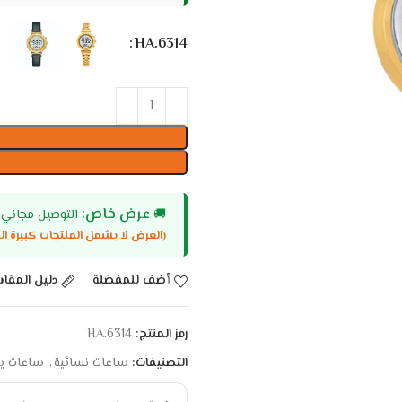
HA.6314
عرض خاص:
🚚
التوصيل مجاني عند وصول سلتك إل
(العرض لا يشمل المنتجات كبيرة ال
أضف للمفضلة
دليل المقا
رمز المنتج:
HA.6314
التصنيفات:
ساعات نسائية
,
ساعات ي