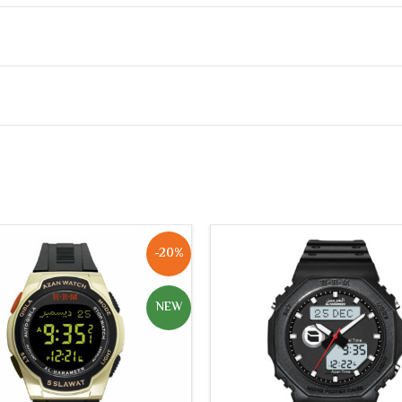
يدة
ود
-20%
NEW
نظام)