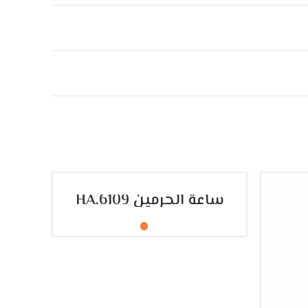
-16%
تحديد أحد الخيارات
ساعة الحرمين HA.6109
NEW