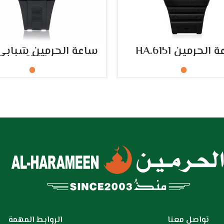
لات اليدوية
تحديد أحد الخيارات
تحديد أحد الخيارات
الحرمين HA.6151
6509
تواصل معنا
الروابط المهمة