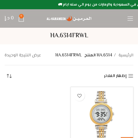
 في السعودية والإمارات من يوم الي سته ايام 🚛
0
0
د.إ
HA.6314FRWL
الرئيسية
HA.6314 المنتج
HA.6314FRWL
عرض النتيجة الوحيدة
إظهار الفلاتر