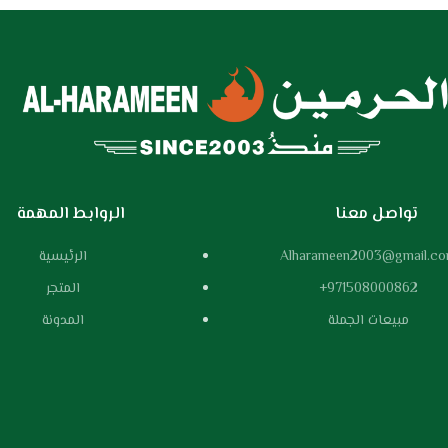
تواصل معنا
الروابط المهمة
Alharameen2003@gmail.c
الرئيسية
971508000862+
المتجر
مبيعات الجملة
المدونة