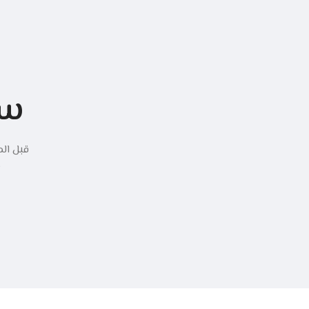
سل
قبل الم
س