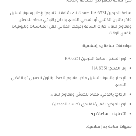
تبي ساعة تجمع بين الفخامة والدقة؟
ساعة الحرمين HA.6331 صممت لك بأناقة لا تقاوم! بإطار وسوار استيل
فاخر باللون الذهبي أو الفضي اللامع، وزجاج ياقوتي مضاد للخدش
ومقاوم للماء، صارت الساعة رفيقك المثالي لكل المناسبات ولليوميات
بنفس الوقت.
مواصفات ساعة يد إسلامية:
نوع المنتج : ساعة الحرمين HA.6331
رمز المنتج: HA.6331
الإطار والسوار: استيل فاخر، مقاوم للصدأ، باللون الذهبي أو الفضي
اللامع.
الزجاج: ياقوتي، مضاد للخدش ومقاوم للماء.
نوع العرض: رقمي/تقليدي (حسب الموديل).
التصنيف :
ساعات يد
مميزات ساعة يد إسلامية: