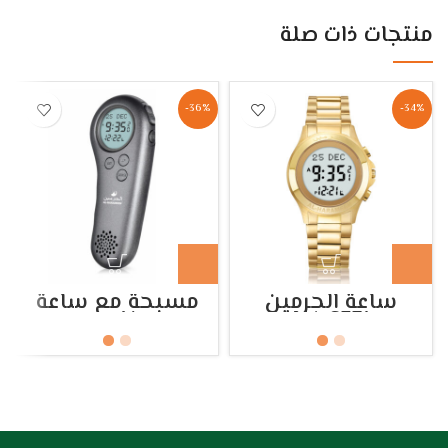
منتجات ذات صلة
-36%
-34%
ساعة الحرمين
مسبحة مع ساعة
HA.6371
بخاصيه
الاذانHA.1205