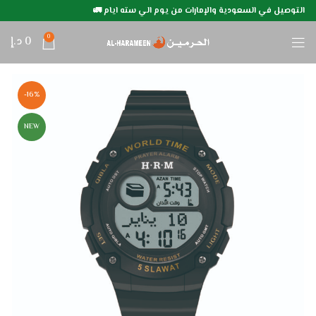
التوصيل في السعودية والإمارات من يوم الي سته ايام 🚛
0
0
د.إ
-16%
NEW