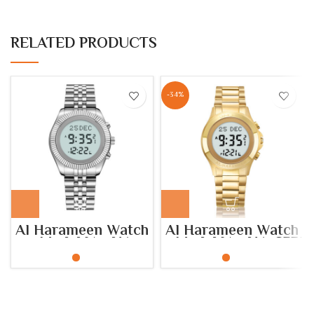
RELATED PRODUCTS
-34%
Al Harameen Watch
Al Harameen Watch
– Model No: HA-
– Model No: HA-6371
6348