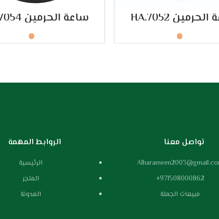
تحديد أحد الخيارات
تحديد أحد الخيارات
لحرمين HA.7052
ساعة الحرمين HA.7054
م أوقاتك بدقة وسهولة
تواصل معنا
الروابط المهمة
Alharameen2003@gmail.c
الرئيسية
971508000862+
المتجر
مبيعات الجملة
المدونة