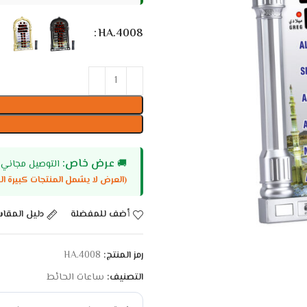
HA.4008
عرض خاص:
🚚
التوصيل مجاني عند وصول سلتك إل
(العرض لا يشمل المنتجات كبيرة ال
أضف للمفضلة
دليل المقا
رمز المنتج:
HA.4008
التصنيف:
ساعات الحائط