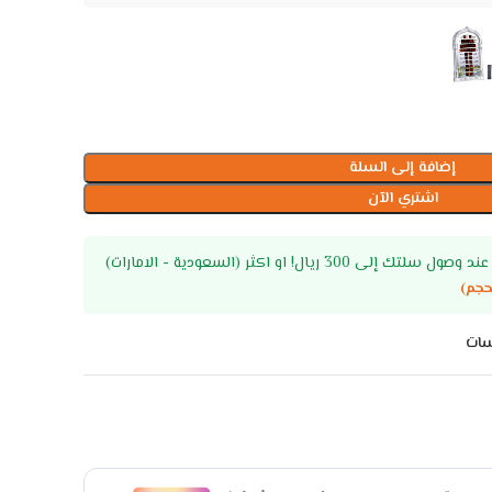
إضافة إلى السلة
اشتري الآن
ى 300 ريال! او اكثر (السعودية - الامارات)
حجم)
سات