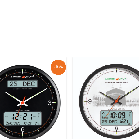
ت
-16%
ع