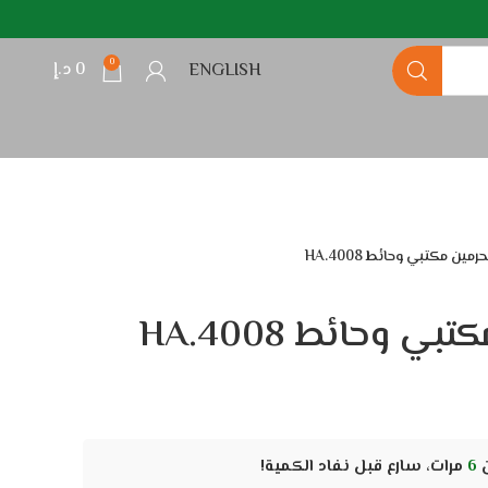
0
0
د.إ
ENGLISH
مين مكتبي وحائط HA.4008
ي وحائط HA.4008
ن
6
مرات، سارع قبل نفاد الكمية!